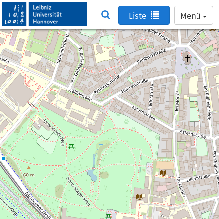
Liste
Menü
Suche nach einem Lernraum deaktiviert
Suche nach einem Lernraum ist nur innerhalb
des Netzwerks der Leibniz Universität Hannover
möglich. Deshalb haben wir diese Funktion
deaktiviert.